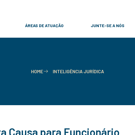
31 9 8257-6869
contato@rcpadvogados.com
ÁREAS DE ATUAÇÃO
JUNTE-SE A NÓS
HOME
INTELIGÊNCIA JURÍDICA
a Causa para Funcionário