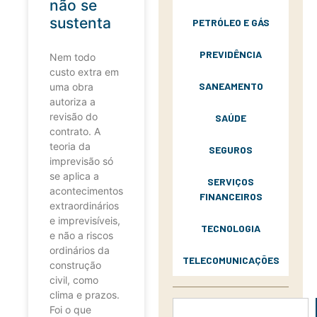
não se
sustenta
PETRÓLEO E GÁS
PREVIDÊNCIA
Nem todo
custo extra em
SANEAMENTO
uma obra
autoriza a
revisão do
SAÚDE
contrato. A
teoria da
SEGUROS
imprevisão só
se aplica a
SERVIÇOS
acontecimentos
FINANCEIROS
extraordinários
e imprevisíveis,
TECNOLOGIA
e não a riscos
ordinários da
TELECOMUNICAÇÕES
construção
civil, como
clima e prazos.
Foi o que