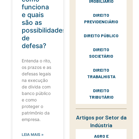
IMOBILIÁRIO
funciona
e quais
DIREITO
são as
PREVIDENCIÁRIO
possibilidades
DIREITO PÚBLICO
de
defesa?
DIREITO
SOCIETÁRIO
Entenda o rito,
os prazos e as
DIREITO
defesas legais
TRABALHISTA
na execução
de dívida com
DIREITO
banco público
TRIBUTÁRIO
e como
proteger o
patrimônio da
Artigos por Setor da
empresa.
Indústria
LEIA MAIS »
AGRO E