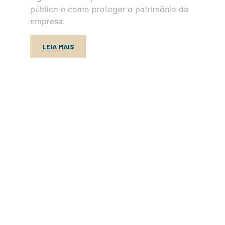
público e como proteger o patrimônio da
im
empresa.
ex
ri
cl
LEIA MAIS
Ju
qu
em