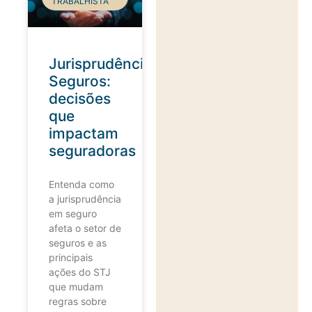
TRABALHISTA
Jurisprudência
Seguros:
decisões
que
impactam
seguradoras
Entenda como
a jurisprudência
em seguro
afeta o setor de
seguros e as
principais
ações do STJ
que mudam
regras sobre