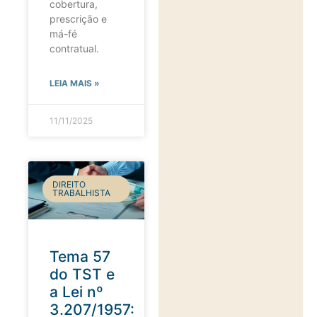
cobertura,
prescrição e
má-fé
contratual.
LEIA MAIS »
11/11/2025
DIREITO
TRABALHISTA
Tema 57
do TST e
a Lei nº
3.207/1957: