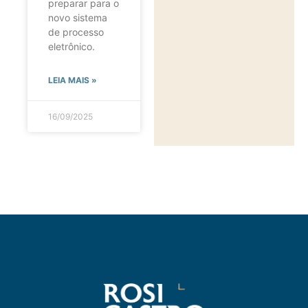
preparar para o
novo sistema
de processo
eletrônico.
LEIA MAIS »
16/09/2025