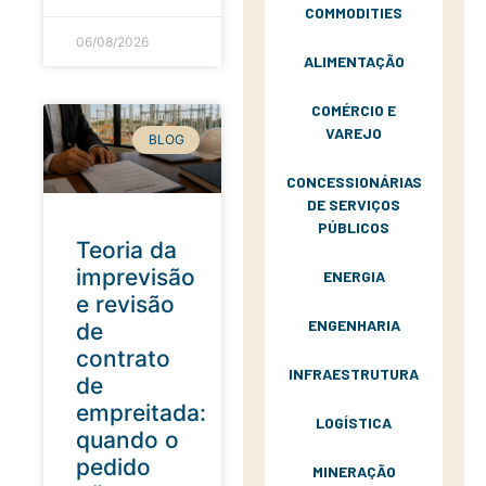
COMMODITIES
06/08/2026
ALIMENTAÇÃO
COMÉRCIO E
VAREJO
BLOG
CONCESSIONÁRIAS
DE SERVIÇOS
PÚBLICOS
Teoria da
imprevisão
ENERGIA
e revisão
ENGENHARIA
de
contrato
INFRAESTRUTURA
de
empreitada:
LOGÍSTICA
quando o
pedido
MINERAÇÃO