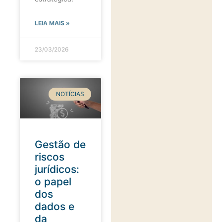
LEIA MAIS »
23/03/2026
NOTÍCIAS
Gestão de
riscos
jurídicos:
o papel
dos
dados e
da