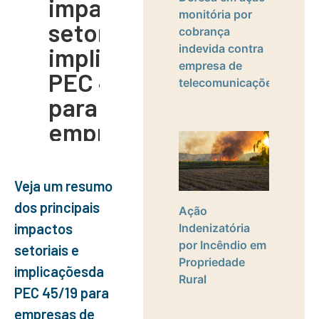
impactos
monitória por
setoriais e
cobrança
indevida contra
implicaçõesda
empresa de
PEC 45/19
telecomunicações
para
empresas de
médio e
grande porte.
Veja um resumo
dos principais
Ação
Detalhes dos
impactos
Indenizatória
Regimes
por Incêndio em
setoriais e
Diferenciados
Propriedade
implicaçõesda
Rural
de Tributação
PEC 45/19 para
empresas de