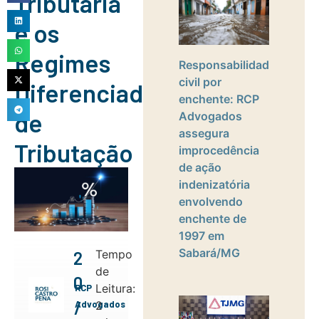
Tributária
e os
Regimes
Responsabilidade
civil por
Diferenciados
enchente: RCP
de
Advogados
assegura
Tributação
improcedência
de ação
indenizatória
envolvendo
enchente de
1997 em
Sabará/MG
Tempo
2
de
0
Leitura:
RCP
/
Advogados
2