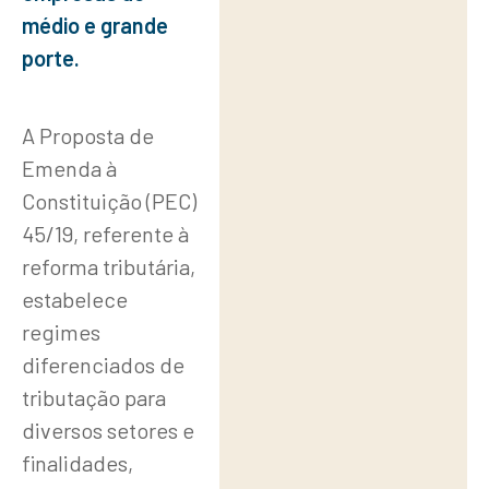
Mudanças
médio e grande
nas
porte.
Alíquotas
e Impacto
A Proposta de
na Carga
Emenda à
Tributária
Constituição (PEC)
45/19, referente à
Isenções
reforma tributária,
e
estabelece
regimes
Reduções
diferenciados de
em
tributação para
Detalhes
diversos setores e
finalidades,
Regime