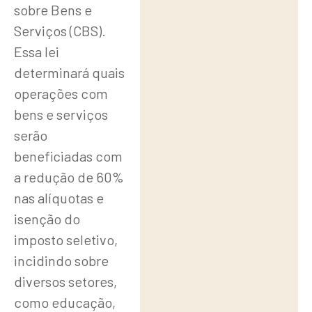
Possíveis
sobre Bens e
Implicações
Serviços (CBS).
para a
Essa lei
Hotelaria e
determinará quais
operações com
Outros
bens e serviços
Setores
serão
Tipos de
beneficiadas com
a redução de 60%
Conteúdo
nas alíquotas e
isenção do
imposto seletivo,
incidindo sobre
diversos setores,
como educação,