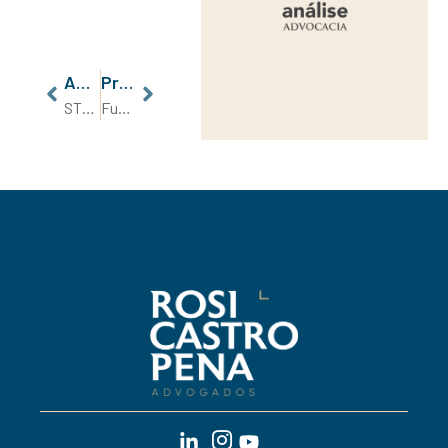
Anterior
Próximo
STF Mantém Jornada 12×36 da Reforma Trabalhista
Funget (Fundo de Garantia das Execuções Trabalhistas): O STF e o Projeto de Lei 4326/21