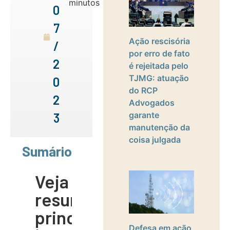
minutos
0
7
Ação rescisória
/
por erro de fato
2
é rejeitada pelo
TJMG: atuação
0
do RCP
2
Advogados
garante
3
manutenção da
coisa julgada
Sumário
Veja um
resumo dos
principais
Defesa em ação