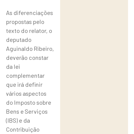
Tributação
As diferenciações
de
propostas pelo
Combustíveis
texto do relator, o
e Compras
deputado
Aguinaldo Ribeiro,
Públicas
deverão constar
Considerações
da lei
sobre
complementar
que irá definir
Sociedades
vários aspectos
Cooperativas
do Imposto sobre
e Planos de
Bens e Serviços
Saúde
(IBS) e da
Contribuição