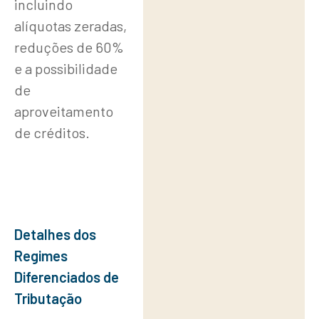
incluindo
Específico
alíquotas zeradas,
para
reduções de 60%
Produtores
e a possibilidade
Rurais e
de
Produtores
aproveitamento
de créditos.
Integrados
Provisões
para
Micro e
Detalhes dos
Pequenas
Regimes
Empresas
Diferenciados de
Tributação
Impacto na