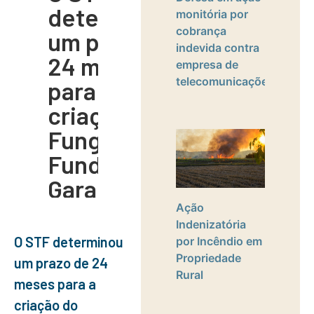
determinou
monitória por
cobrança
um prazo de
indevida contra
24 meses
empresa de
telecomunicações
para a
criação do
Funget, o o
Fundo de
Garantia das
Execuções
Ação
Indenizatória
Trabalhistas.
O STF determinou
por Incêndio em
O que isso
Propriedade
um prazo de 24
Rural
significa e
meses para a
criação do
como isso