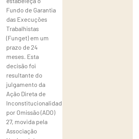
de
estabeleça o
Fundo de Garantia
dívidas
das Execuções
A
Trabalhistas
(Funget) em um
eficiência
prazo de 24
das
meses. Esta
execuções
decisão foi
trabalhistas
resultante do
julgamento da
A
Ação Direta de
dissidência
Inconstitucionalidade
no
por Omissão (ADO)
julgamento
27, movida pela
Associação
Tipos de