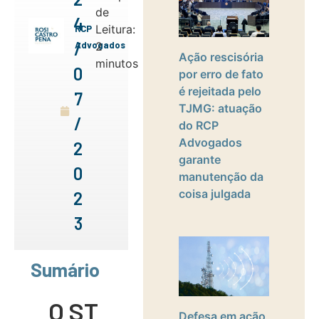
de
4
Leitura:
RCP
/
Advogados
2
Ação rescisória
minutos
0
por erro de fato
é rejeitada pelo
7
TJMG: atuação
/
do RCP
Advogados
2
garante
0
manutenção da
coisa julgada
2
3
Sumário
O STF
Defesa em ação