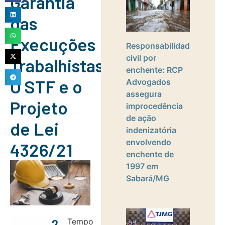
Garantia
das
Execuções
Responsabilidade
civil por
Trabalhistas):
enchente: RCP
O STF e o
Advogados
assegura
Projeto
improcedência
de ação
de Lei
indenizatória
envolvendo
4326/21
enchente de
1997 em
Sabará/MG
Tempo
2