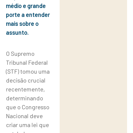
porte a
médio e grande
entender
porte a entender
mais sobre o
mais sobre o
assunto.
assunto.
A
O Supremo
proposta
Tribunal Federal
do
(STF) tomou uma
Funget
decisão crucial
recentemente,
O
determinando
Funget
que o Congresso
e a
Nacional deve
quitação
criar uma lei que