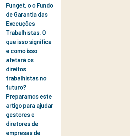
Funget, o o Fundo
afetará os
de Garantia das
direitos
Execuções
trabalhistas
Trabalhistas. O
no futuro?
que isso significa
Preparamos
e como isso
afetará os
este artigo
direitos
para ajudar
trabalhistas no
gestores e
futuro?
diretores de
Preparamos este
empresas
artigo para ajudar
de médio e
gestores e
diretores de
grande
empresas de