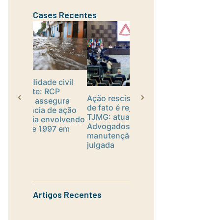
Cases Recentes
civil
CP
Defesa em ação
Ação rescisória por erro
gura
monitória por cobrança
de fato é rejeitada pelo
e ação
indevida contra empres
TJMG: atuação do RCP
volvendo
de telecomunicações
Advogados garante
7 em
manutenção da coisa
julgada
Artigos Recentes