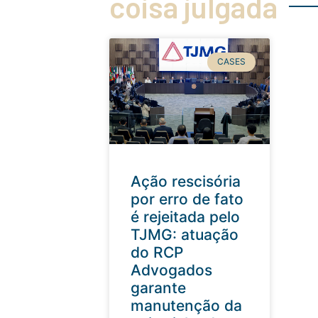
coisa julgada
CASES
Ação rescisória
por erro de fato
é rejeitada pelo
TJMG: atuação
do RCP
Advogados
garante
manutenção da