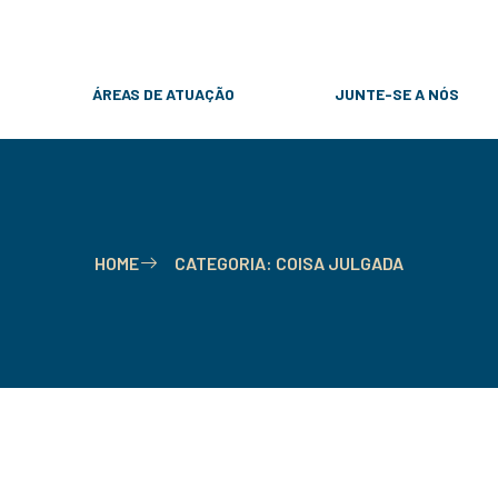
31 9 8257-6869
contato@rcpadvogados.com
ÁREAS DE ATUAÇÃO
JUNTE-SE A NÓS
HOME
CATEGORIA: COISA JULGADA