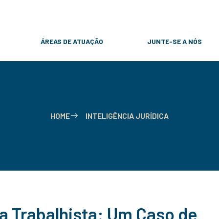
31 9 8257-6869
contato@rcpadvogados.com
ÁREAS DE ATUAÇÃO
JUNTE-SE A NÓS
HOME
INTELIGÊNCIA JURÍDICA
ia Trabalhista: Um Caso de