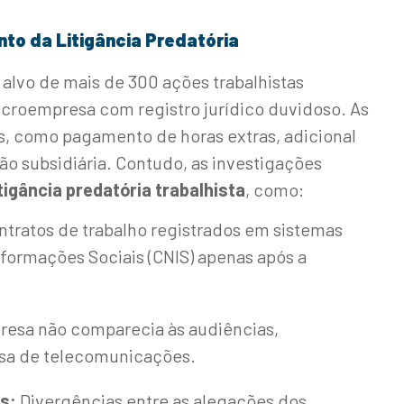
to da Litigância Predatória
alvo de mais de 300 ações trabalhistas
croempresa com registro jurídico duvidoso. As
as, como pagamento de horas extras, adicional
ão subsidiária. Contudo, as investigações
itigância predatória trabalhista
, como:
tratos de trabalho registrados em sistemas
formações Sociais (CNIS) apenas após a
esa não comparecia às audiências,
esa de telecomunicações.
s:
Divergências entre as alegações dos