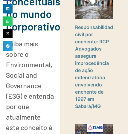
conceituais
do mundo
corporativo”
Responsabilidade
civil por
enchente: RCP
Saiba mais
Advogados
sobre o
assegura
improcedência
Environmental,
de ação
Social and
indenizatória
Governance
envolvendo
enchente de
(ESG) e entenda
1997 em
por que
Sabará/MG
atualmente
este conceito é