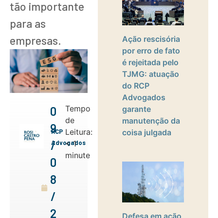
tão importante
para as
empresas.
Ação rescisória
por erro de fato
é rejeitada pelo
TJMG: atuação
do RCP
Advogados
Tempo
garante
0
de
manutenção da
9
Leitura:
coisa julgada
RCP
/
Advogados
< 1
minute
0
8
/
2
Defesa em ação