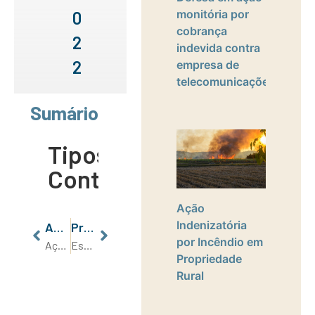
monitória por
0
cobrança
2
indevida contra
2
empresa de
telecomunicações
Sumário
Tipos de
Conteúdo
Ação
Indenizatória
Anterior
Próximo
por Incêndio em
Ação Trabalhista de Insalubridade – Estresse Térmico
Espaider: a tecnologia aliada à excelência em serviços jurídicos
Propriedade
Rural