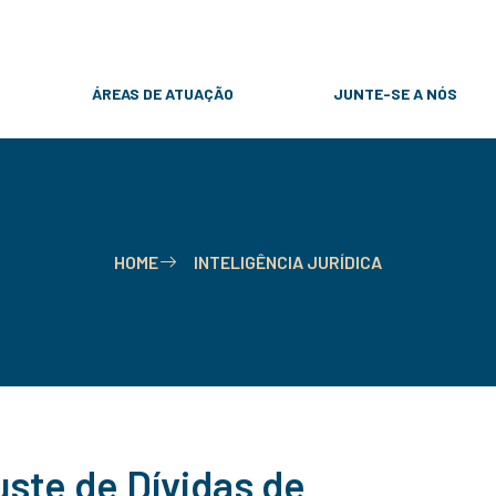
31 9 8257-6869
contato@rcpadvogados.com
ÁREAS DE ATUAÇÃO
JUNTE-SE A NÓS
HOME
INTELIGÊNCIA JURÍDICA
uste de Dívidas de