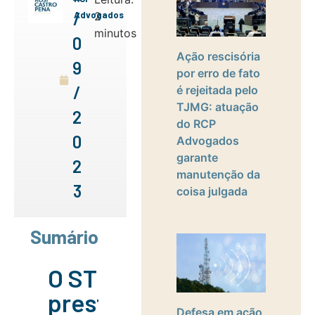
/
Advogados
2
minutos
0
Ação rescisória
9
por erro de fato
/
é rejeitada pelo
TJMG: atuação
2
do RCP
0
Advogados
garante
2
manutenção da
3
coisa julgada
Sumário
O STF está
prestes a
Defesa em ação