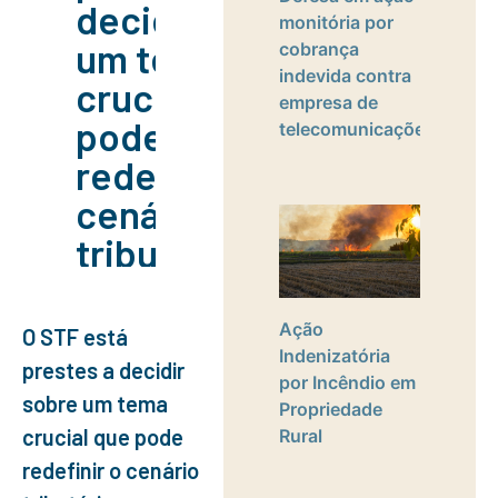
decidir sobre
monitória por
um tema
cobrança
indevida contra
crucial que
empresa de
pode
telecomunicações
redefinir o
cenário
tributário
brasileiro
para
Ação
O STF está
Indenizatória
empresas
prestes a decidir
por Incêndio em
que lidam
sobre um tema
Propriedade
crucial que pode
com
Rural
redefinir o cenário
exportação o