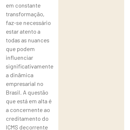
em constante
dos
transformação,
Contribuintes
faz-se necessário
estar atento a
Recomendações
todas as nuances
para Empresas
que podem
Ante o
influenciar
Julgamento STF
significativamente
a dinâmica
Um
empresarial no
Marco no
Brasil. A questão
Direito
que está em alta é
Tributário
a concernente ao
Brasileiro
creditamento do
ICMS decorrente