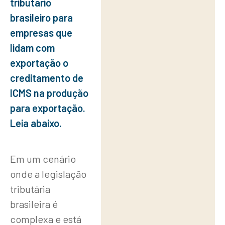
tributário
creditamento
brasileiro para
de ICMS na
empresas que
produção
lidam com
para
exportação o
creditamento de
exportação.
ICMS na produção
Leia abaixo.
para exportação.
O Backdrop da
Leia abaixo.
Emenda
Constitucional
Em um cenário
onde a legislação
42/03
tributária
A
brasileira é
Perspectiva
complexa e está