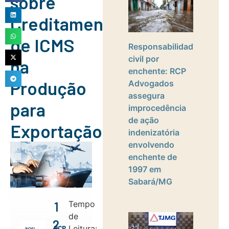
sobre
Creditamento
de ICMS
Responsabilidade
civil por
na
enchente: RCP
Produção
Advogados
assegura
para
improcedência
de ação
Exportação
indenizatória
envolvendo
enchente de
1997 em
Sabará/MG
Tempo
1
de
2
Leitura:
RCP