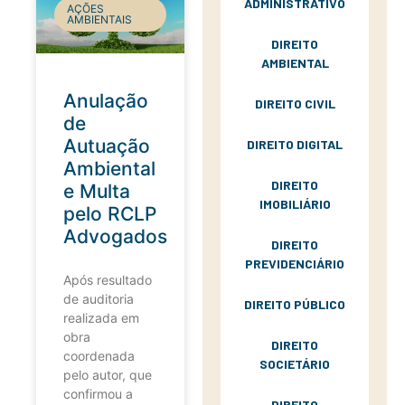
ADMINISTRATIVO
AÇÕES
AMBIENTAIS
DIREITO
AMBIENTAL
Anulação
DIREITO CIVIL
de
Autuação
DIREITO DIGITAL
Ambiental
DIREITO
e Multa
IMOBILIÁRIO
pelo RCLP
Advogados
DIREITO
PREVIDENCIÁRIO
Após resultado
de auditoria
DIREITO PÚBLICO
realizada em
obra
DIREITO
coordenada
SOCIETÁRIO
pelo autor, que
confirmou a
DIREITO