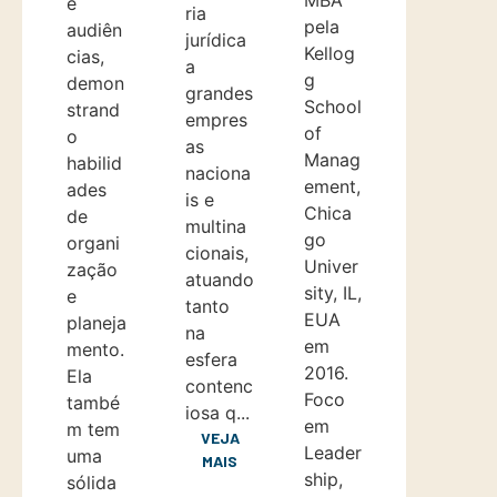
e
ria
pela
audiên
jurídica
Kellog
cias,
a
g
demon
grandes
School
strand
empres
of
o
as
Manag
habilid
naciona
ement,
ades
is e
Chica
de
multina
go
organi
cionais,
Univer
zação
atuando
sity, IL,
e
tanto
EUA
planeja
na
em
mento.
esfera
2016.
Ela
contenc
Foco
també
iosa q...
em
m tem
VEJA
Leader
uma
MAIS
ship,
sólida