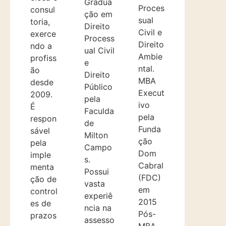
Gradua
Proces
consul
ção em
sual
toria,
Direito
Civil e
exerce
Process
Direito
ndo a
ual Civil
Ambie
profiss
e
ntal.
ão
Direito
MBA
desde
Público
Execut
2009.
pela
ivo
É
Faculda
pela
respon
de
Funda
sável
Milton
ção
pela
Campo
Dom
imple
s.
Cabral
menta
Possui
(FDC)
ção de
vasta
em
control
experiê
2015
es de
ncia na
Pós-
prazos
assesso
MBA