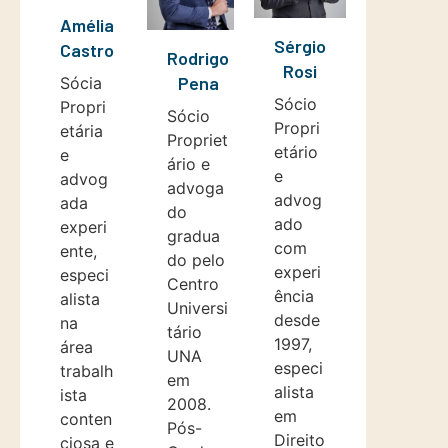
Amélia
Sérgio
Castro
Rodrigo
Rosi
Pena
Sócia
Sócio
Propri
Sócio
Propri
etária
Propriet
etário
e
ário e
e
advog
advoga
advog
ada
do
ado
experi
gradua
com
ente,
do pelo
experi
especi
Centro
ência
alista
Universi
desde
na
tário
1997,
área
UNA
especi
trabalh
em
alista
ista
2008.
em
conten
Pós-
Direito
ciosa e