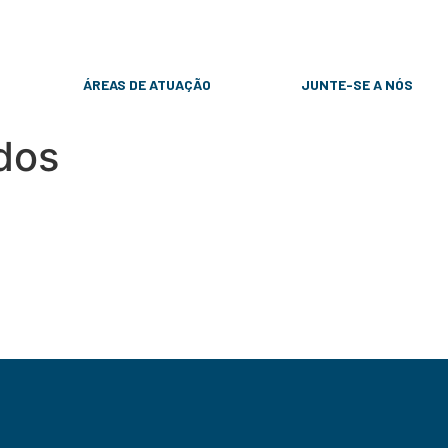
31 9 8257-6869
contato@rcpadvogados.com
ÁREAS DE ATUAÇÃO
JUNTE-SE A NÓS
dos