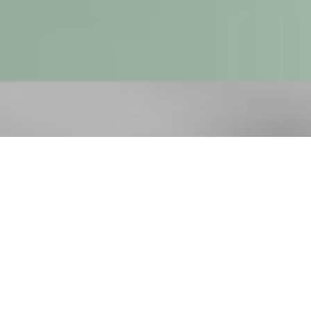
X
O
A
PROBLEMA
OPORTUNIDAD
Uma
Execuções
execução
antigas
que se
abrem