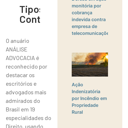
Tipos de
monitória por
cobrança
Conteúdo
indevida contra
empresa de
telecomunicações
O anuário
ANÁLISE
ADVOCACIA é
reconhecido por
destacar os
escritórios e
Ação
advogados mais
Indenizatória
por Incêndio em
admirados do
Propriedade
Brasil em 19
Rural
especialidades do
Direito, usando