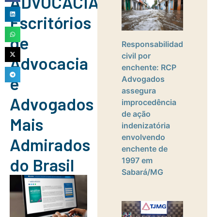
ADVOCACIA:
Escritórios
de
Responsabilidade
civil por
Advocacia
enchente: RCP
e
Advogados
assegura
Advogados
improcedência
de ação
Mais
indenizatória
envolvendo
Admirados
enchente de
do Brasil
1997 em
Sabará/MG