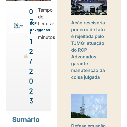
Tempo
0
de
7
Ação rescisória
Leitura:
RCP
por erro de fato
/
Advogados
2
é rejeitada pelo
minutos
1
TJMG: atuação
do RCP
2
Advogados
/
garante
2
manutenção da
coisa julgada
0
2
3
Sumário
Defesa em ação